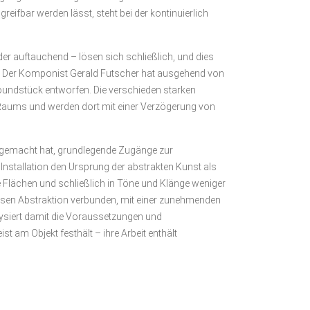
ifbar werden lässt, steht bei der kontinuierlich
er auftauchend – lösen sich schließlich, und dies
ang. Der Komponist Gerald Futscher hat ausgehend von
oundstück entworfen. Die verschieden starken
 Raums und werden dort mit einer Verzögerung von
e gemacht hat, grundlegende Zugänge zur
Installation den Ursprung der abstrakten Kunst als
 Flächen und schließlich in Töne und Klänge weniger
weisen Abstraktion verbunden, mit einer zunehmenden
lysiert damit die Voraussetzungen und
st am Objekt festhält – ihre Arbeit enthält