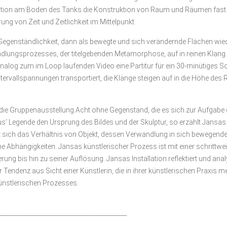
lation am Boden des Tanks die Konstruktion von Raum und Räumen fast gre
ng von Zeit und Zeitlichkeit im Mittelpunkt.
Gegenständlichkeit, dann als bewegte und sich verändernde Flächen wied
erwandlungsprozesses, der titelgebenden Metamorphose, auf in reinen Kl
nalog zum im Loop laufenden Video eine Partitur für ein 30-minütiges S
rvallspannungen transportiert, die Klänge steigen auf in die Höhe des
r die Gruppenausstellung Acht ohne Gegenstand, die es sich zur Aufgab
s‘ Legende den Ursprung des Bildes und der Skulptur, so erzählt Jansas 
 sich das Verhältnis von Objekt, dessen Verwandlung in sich bewegende
sche Abhängigkeiten. Jansas künstlerischer Prozess ist mit einer schritt
g bis hin zu seiner Auflösung. Jansas Installation reflektiert und ana
endenz aus Sicht einer Künstlerin, die in ihrer künstlerischen Praxis mei
ünstlerischen Prozesses.
__________________________________________