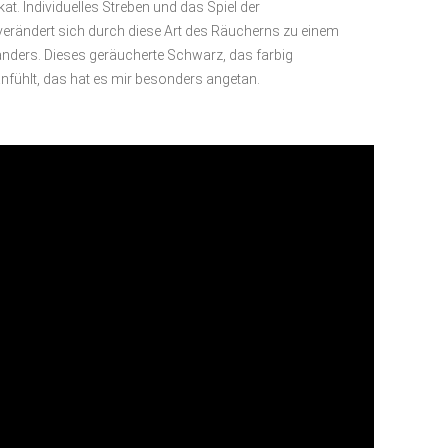
kat. Individuelles Streben und das Spiel der
rändert sich durch diese Art des Räucherns zu einem
nders. Dieses geräucherte Schwarz, das farbig
nfühlt, das hat es mir besonders angetan.