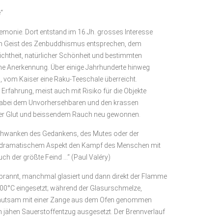
“
remonie. Dort entstand im 16.Jh. grosses Interesse
dem Geist des Zenbuddhismus entsprechen, dem
lichtheit, natürlicher Schönheit und bestimmten
he Anerkennung. Über einige Jahrhunderte hinweg
 vom Kaiser eine Raku-Teeschale überreicht.
Erfahrung, meist auch mit Risiko für die Objekte
d dabei dem Unvorhersehbaren und den krassen
er Glut und beissendem Rauch neu gewonnen.
Schwanken des Gedankens, des Mutes oder der
t dramatischem Aspekt den Kampf des Menschen mit
auch der größte Feind …“ (Paul Valéry)
rannt, manchmal glasiert und dann direkt der Flamme
000°C eingesetzt; während der Glasurschmelze,
 behutsam mit einer Zange aus dem Ofen genommen
m jähen Sauerstoffentzug ausgesetzt. Der Brennverlauf