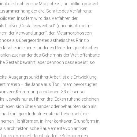
t die Tochter eine Möglichkeit, ihn bildlich präsent
lzusammenhang der drei Schritte des Verfahrens:
bildeten. Insofern wird das Verfahren der
ls bloßer „Gestaltenwechsel“ (griechisch metá =
Büchern der Verwandlungen“, den Metamorphoseon
orphose als übergeordnetes ästhetisches Prinzip
h lässt er in einer erfundenen Rede den griechischen
r Zahlen zueinander das Geheimnis der Welt offenbarte
he Gestalt bewahrt, aber dennoch dasselbe ist, so
s. Ausgangspunkt ihrer Arbeit ist die Entwicklung
 Zentimetern – die Jansa aus Ton, ihrem bevorzugten
ine konvexe Krümmung annehmen. 33 dieser so
s: Jeweils nur auf ihren drei Ecken ruhend scheinen
schieben sich übereinander oder behaupten sich als
charfkantigem Industriematerial beherrscht die
 tönernen Hohlformen, in ihrer konkaven Grundform in
h als architektonische Bauelemente von antiken
Tanks dominiert damit stark die Betonung des