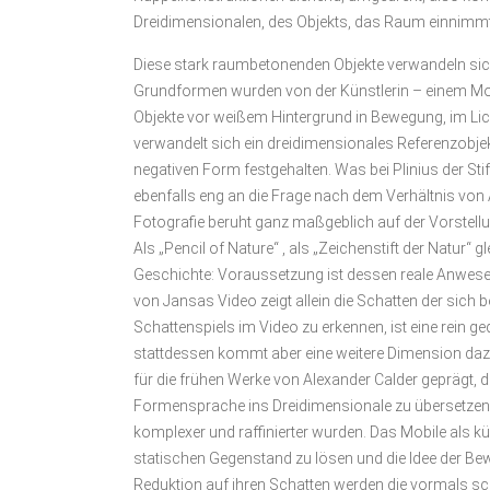
Dreidimensionalen, des Objekts, das Raum einnimmt
Diese stark raumbetonenden Objekte verwandeln sich 
Grundformen wurden von der Künstlerin – einem Mobi
Objekte vor weißem Hintergrund in Bewegung, im Lich
verwandelt sich ein dreidimensionales Referenzobjekt
negativen Form festgehalten. Was bei Plinius der Sti
ebenfalls eng an die Frage nach dem Verhältnis von
Fotografie beruht ganz maßgeblich auf der Vorstellu
Als „Pencil of Nature“ , als „Zeichenstift der Natur
Geschichte: Voraussetzung ist dessen reale Anwesenh
von Jansas Video zeigt allein die Schatten der sich b
Schattenspiels im Video zu erkennen, ist eine rein 
stattdessen kommt aber eine weitere Dimension dazu:
für die frühen Werke von Alexander Calder geprägt, 
Formensprache ins Dreidimensionale zu übersetzen u
komplexer und raffinierter wurden. Das Mobile als kü
statischen Gegenstand zu lösen und die Idee der Be
Reduktion auf ihren Schatten werden die vormals sc