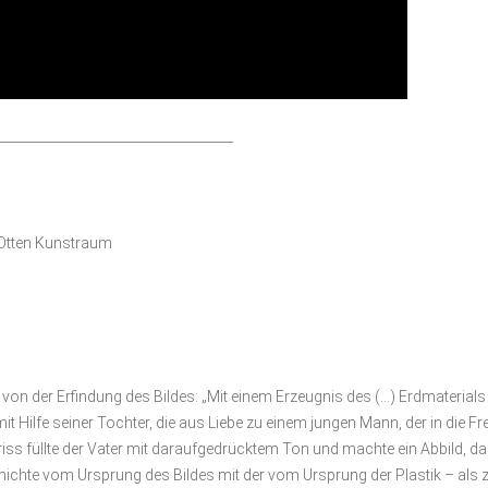
____________________________________
Otten Kunstraum
oria von der Erfindung des Bildes: „Mit einem Erzeugnis des (…) Erdmateria
it Hilfe seiner Tochter, die aus Liebe zu einem jungen Mann, der in die 
iss füllte der Vater mit daraufgedrücktem Ton und machte ein Abbild, d
schichte vom Ursprung des Bildes mit der vom Ursprung der Plastik – als 