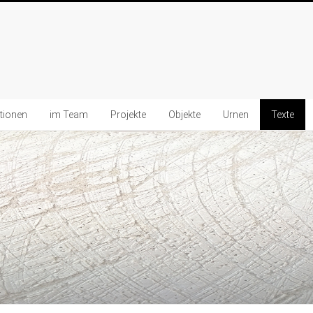
ationen
im Team
Projekte
Objekte
Urnen
Texte