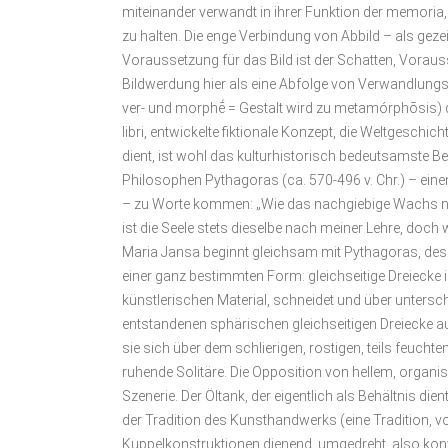
miteinander verwandt in ihrer Funktion der memoria, 
zu halten. Die enge Verbindung von Abbild – als ge
Voraussetzung für das Bild ist der Schatten, Voraus
Bildwerdung hier als eine Abfolge von Verwandlung
ver- und morphḗ = Gestalt wird zu metamórphōsis) 
libri, entwickelte fiktionale Konzept, die Weltgesc
dient, ist wohl das kulturhistorisch bedeutsamste Be
Philosophen Pythagoras (ca. 570-496 v. Chr.) – einen
– zu Worte kommen: „Wie das nachgiebige Wachs neue
ist die Seele stets dieselbe nach meiner Lehre, doch 
Maria Jansa beginnt gleichsam mit Pythagoras, dess
einer ganz bestimmten Form: gleichseitige Dreiecke 
künstlerischen Material, schneidet und über unters
entstandenen sphärischen gleichseitigen Dreiecke a
sie sich über dem schlierigen, rostigen, teils feuc
ruhende Solitäre. Die Opposition von hellem, organ
Szenerie. Der Öltank, der eigentlich als Behältnis 
der Tradition des Kunsthandwerks (eine Tradition, v
Kuppelkonstruktionen dienend, umgedreht, also kon