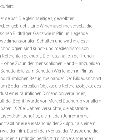
uriert.
 selbst. Die gleichseitigen, gewölbten
weben gebracht. Eine Windmaschine versetzt die
chen Bildträger. Ganz wie in Plinius‘ Legende
 zweidimensionalen Schatten und wird in dieser
 Technologien sind kunst- und medienhistorisch
Referenten geknüpft. Die Faszination der frühen
bst – ohne Zutun der menschlichen Hand – abzubilden.
m Schattenbild zum Schatten Werfenden in Plinius‘
 und räumlichen Bezug zueinander. Der Bildausschnitt
ie am Boden verteilten Objekte als Referenzobjekte des
erlust einer räumlichen Dimension verbunden,
fall: der Begriff wurde von Marcel Duchamp vor allem
späten 1920er Jahren versuchte, die abstrakte
Eisendraht schaffte, die mit den Jahren immer
s traditionelle Verständnis der Skulptur als einem
 wie der Film. Durch den Verlust der Masse und die
wegungen zu ständig bedächtig sich verändernden