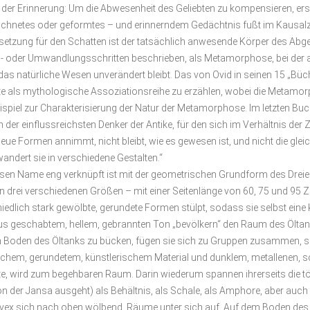
der Erinnerung: Um die Abwesenheit des Geliebten zu kompensieren, ersinn
zeichnetes oder geformtes – und erinnerndem Gedächtnis fußt im Kausa
setzung für den Schatten ist der tatsächlich anwesende Körper des Abge
s- oder Umwandlungsschritten beschrieben, als Metamorphose, bei der a
das natürliche Wesen unverändert bleibt. Das von Ovid in seinen 15 „
hichte als mythologische Assoziationsreihe zu erzählen, wobei die Metam
ispiel zur Charakterisierung der Natur der Metamorphose. Im letzten Buc
 der einflussreichsten Denker der Antike, für den sich im Verhältnis de
 Formen annimmt, nicht bleibt, wie es gewesen ist, und nicht die gleic
wandert sie in verschiedene Gestalten.“
en Name eng verknüpft ist mit der geometrischen Grundform des Dreieck
in drei verschiedenen Größen – mit einer Seitenlänge von 60, 75 und 95
chiedlich stark gewölbte, gerundete Formen stülpt, sodass sie selbst e
us geschabtem, hellem, gebrannten Ton „bevölkern“ den Raum des Öltank
hten Boden des Öltanks zu bücken, fügen sie sich zu Gruppen zusammen, 
ischem, gerundetem, künstlerischem Material und dunklem, metallenen, s
diente, wird zum begehbaren Raum. Darin wiederum spannen ihrerseits die
on der Jansa ausgeht) als Behältnis, als Schale, als Amphore, aber auc
vex sich nach oben wölbend, Räume unter sich auf. Auf dem Boden des 