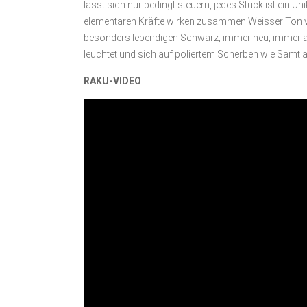
lässt sich nur bedingt steuern, jedes Stück ist ein Uni
elementaren Kräfte wirken zusammen.Weisser Ton ve
besonders lebendigen Schwarz, immer neu, immer a
leuchtet und sich auf poliertem Scherben wie Samt a
RAKU-VIDEO