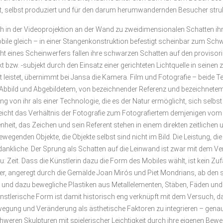
, selbst produziert und für den darum herumwandernden Besucher strukt
in der Videoprojektion an der Wand zu zweidimensionalen Schatten ihrer
le gleich – in einer Stangenkonstruktion befestigt scheinbar zum Sch
t eines Scheinwerfers fallen ihre schwarzen Schatten auf den provisoris
 bzw. -subjekt durch den Einsatz einer gerichteten Lichtquelle in seinen
ft leistet, übernimmt bei Jansa die Kamera. Film und Fotografie – beide
 Abbild und Abgebildetem, von bezeichnender Referenz und bezeichnetem 
ng von ihr als einer Technologie, die es der Natur ermöglicht, sich sel
“ gleicht das Verhältnis der Fotografie zum Fotografiertem demjenigen vo
eit, das Zeichen und sein Referent stehen in einem direkten zeitlichen
ewegenden Objekte, die Objekte selbst sind nicht im Bild. Die Leistung, d
gedankliche. Der Sprung als Schatten auf die Leinwand ist zwar mit dem V
 Zeit. Dass die Künstlerin dazu die Form des Mobiles wählt, ist kein Zu
der, angeregt durch die Gemälde Joan Mirós und Piet Mondrians, ab den 
nd dazu bewegliche Plastiken aus Metallelementen, Stäben, Fäden und 
nstlerische Form ist damit historisch eng verknüpft mit dem Versuch, da
wegung und Veränderung als ästhetische Faktoren zu integrieren – genau
hweren Skulpturen mit spielerischer Leichtigkeit durch ihre eigenen Be