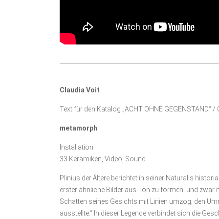
______________________________________________________
Claudia Voit
Text für den Katalog „ACHT OHNE GEGENSTAND“ / 
metamorph
Installation
33 Keramiken, Video, Sound
Plinius der Ältere berichtet in seiner Naturalis hist
erster ähnliche Bilder aus Ton zu formen, und zwar m
Schatten seines Gesichts mit Linien umzog; den Umr
ausstellte.“ In dieser Legende verbindet sich die Ge