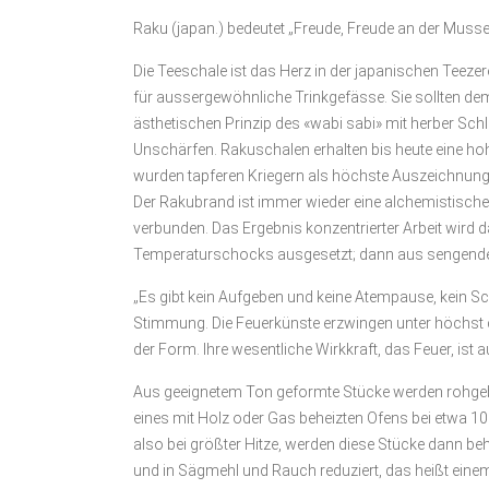
Raku (japan.) bedeutet „Freude, Freude an der Musse
Die Teeschale ist das Herz in der japanischen Teeze
für aussergewöhnliche Trinkgefässe. Sie sollten 
ästhetischen Prinzip des «wabi sabi» mit herber Sch
Unschärfen. Rakuschalen erhalten bis heute eine ho
wurden tapferen Kriegern als höchste Auszeichnung,
Der Rakubrand ist immer wieder eine alchemistische 
verbunden. Das Ergebnis konzentrierter Arbeit wir
Temperaturschocks ausgesetzt; dann aus sengend
„Es gibt kein Aufgeben und keine Atempause, kein 
Stimmung. Die Feuerkünste erzwingen unter höchs
der Form. Ihre wesentliche Wirkkraft, das Feuer, ist 
Aus geeignetem Ton geformte Stücke werden rohgeb
eines mit Holz oder Gas beheizten Ofens bei etwa 1
also bei größter Hitze, werden diese Stücke dann
und in Sägmehl und Rauch reduziert, das heißt eine