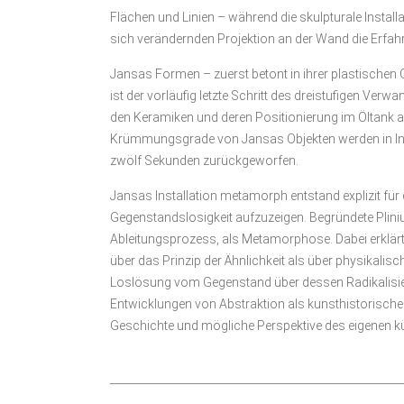
Flächen und Linien – während die skulpturale Instal
sich verändernden Projektion an der Wand die Erfahru
Jansas Formen – zuerst betont in ihrer plastischen 
ist der vorläufig letzte Schritt des dreistufigen V
den Keramiken und deren Positionierung im Öltank a
Krümmungsgrade von Jansas Objekten werden in Inte
zwölf Sekunden zurückgeworfen.
Jansas Installation metamorph entstand explizit fü
Gegenstandslosigkeit aufzuzeigen. Begründete Pliniu
Ableitungsprozess, als Metamorphose. Dabei erklärt
über das Prinzip der Ähnlichkeit als über physikali
Loslösung vom Gegenstand über dessen Radikalisierun
Entwicklungen von Abstraktion als kunsthistorischer T
Geschichte und mögliche Perspektive des eigenen k
______________________________________________________