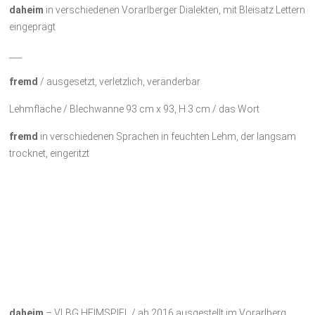
daheim
in verschiedenen Vorarlberger Dialekten, mit Bleisatz Lettern
eingeprägt
___
fremd
/ ausgesetzt, verletzlich, veränderbar
Lehmfläche / Blechwanne 93 cm x 93, H 3 cm / das Wort
fremd
in verschiedenen Sprachen in feuchten Lehm, der langsam
trocknet, eingeritzt
daheim
– VLBG HEIMSPIEL / ab 2016 ausgestellt im Vorarlberg